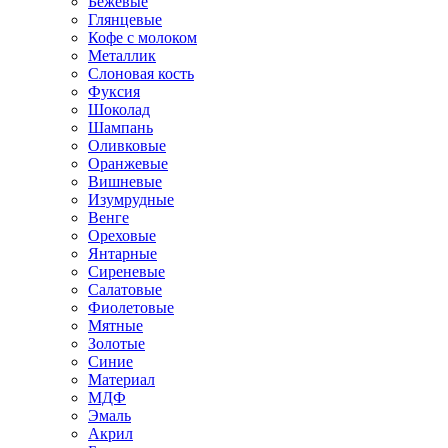
Бежевые
Глянцевые
Кофе с молоком
Металлик
Слоновая кость
Фуксия
Шоколад
Шампань
Оливковые
Оранжевые
Вишневые
Изумрудные
Венге
Ореховые
Янтарные
Сиреневые
Салатовые
Фиолетовые
Мятные
Золотые
Синие
Материал
МДФ
Эмаль
Акрил