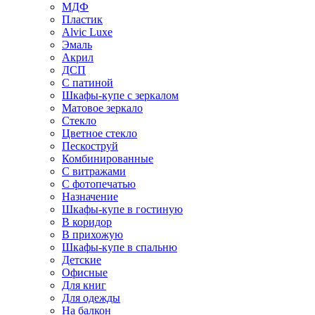
МДФ
Пластик
Alvic Luxe
Эмаль
Акрил
ДСП
С патиной
Шкафы-купе с зеркалом
Матовое зеркало
Стекло
Цветное стекло
Пескоструй
Комбинированные
С витражами
С фотопечатью
Назначение
Шкафы-купе в гостиную
В коридор
В прихожую
Шкафы-купе в спальню
Детские
Офисные
Для книг
Для одежды
На балкон