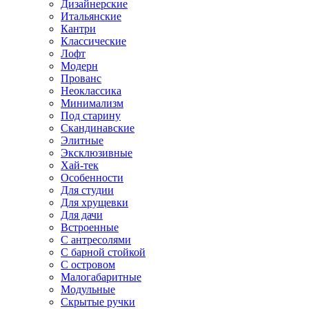
Дизайнерские
Итальянские
Кантри
Классические
Лофт
Модерн
Прованс
Неоклассика
Минимализм
Под старину
Скандинавские
Элитные
Эксклюзивные
Хай-тек
Особенности
Для студии
Для хрущевки
Для дачи
Встроенные
С антресолями
С барной стойкой
С островом
Малогабаритные
Модульные
Скрытые ручки