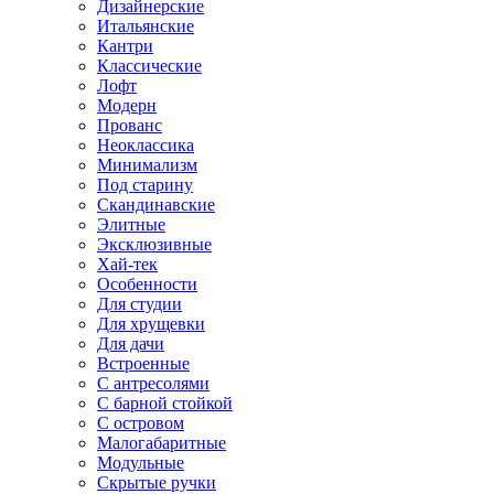
Дизайнерские
Итальянские
Кантри
Классические
Лофт
Модерн
Прованс
Неоклассика
Минимализм
Под старину
Скандинавские
Элитные
Эксклюзивные
Хай-тек
Особенности
Для студии
Для хрущевки
Для дачи
Встроенные
С антресолями
С барной стойкой
С островом
Малогабаритные
Модульные
Скрытые ручки