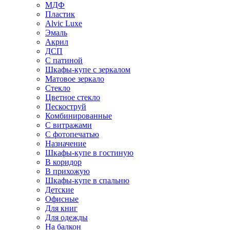
МДФ
Пластик
Alvic Luxe
Эмаль
Акрил
ДСП
С патиной
Шкафы-купе с зеркалом
Матовое зеркало
Стекло
Цветное стекло
Пескоструй
Комбинированные
С витражами
С фотопечатью
Назначение
Шкафы-купе в гостиную
В коридор
В прихожую
Шкафы-купе в спальню
Детские
Офисные
Для книг
Для одежды
На балкон