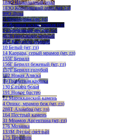
184О Шоколадный опал
183О Королевский опал (мт, гл)
99О Луна
5 Черногория (мт, гл)
56 Ледяная искра темная (гл)
2 Серебряный лес (мт, гл)
401Б Бриллиант черный
46Т Кастилло темный
10 Белый (мт, гл)
14 Каррара, серый мрамор (мт, гл)
155Г Берилл
156Г Берилл бежевый (мт, гл)
157Г Берилл голубой
192 Новая Аляска
19 Гранитная крошка
130 Сахара белая
191 Новое бистро
12 Марокканский камень
4 Оникс, мрамор беж (мт, гл)
288Т Аламбра (мт, гл)
164 Пестрый камень
31 Мрамор Аргентина (мт, гл)
176 Мозаика
133М Дуглас светлый
175 Тростник