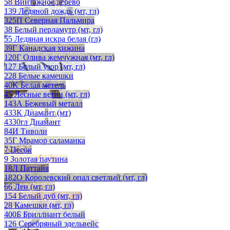
58 Винтажное дерево
139 Ледяной дождь (мт, гл)
325П Северная Пальмира
38 Белый перламутр (мт, гл)
55 Ледяная искра белая (гл)
39Г Канадская хижина
120Г Олива жемчужная (мт, гл)
127 Белый узор (мт, гл)
228 Белые камешки
40K Белая метель
45 Лесные ветви (мт, гл)
143А Бежевый металл
433К Диамант (мт)
4330гл Диамант
84И Тиволи
35Г Мрамор саламанка
7 Песок
9 Золотая паутина
18Л Паттайя
182О Королевский опал светлый (мт, гл)
66 Лен (мт, гл)
154 Белый дуб (мт, гл)
28 Камешки (мт, гл)
400Б Бриллиант белый
126 Серебряный эдельвейс