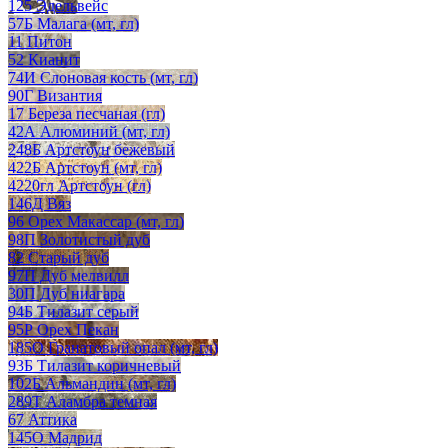
125 Эдельвейс
57Б Малага (мт, гл)
11 Питон
52 Кианит
74И Слоновая кость (мт, гл)
90Г Византия
17 Береза песчаная (гл)
42А Алюминий (мт, гл)
248Б Артстоун бежевый
422Б Артстоун (мт, гл)
4220гл Артстоун (гл)
146Д Вяз
96 Орех Макассар (мт, гл)
98П Золотистый дуб
82 Старый дуб
97П Дуб мелвилл
30П Дуб ниагара
94Б Тилазит серый
95Р Орех Пекан
185О Гранатовый опал (мт, гл)
93Б Тилазит коричневый
102Б Альмандин (мт, гл)
289Т Аламбра темная
67 Аттика
145О Мадрид