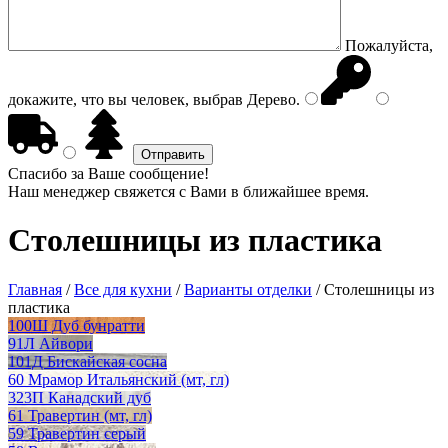
Пожалуйста,
докажите, что вы человек, выбрав
Дерево
.
Спасибо за Ваше сообщение!
Наш менеджер свяжется с Вами в ближайшее время.
Столешницы из пластика
Главная
/
Все для кухни
/
Варианты отделки
/
Столешницы из
пластика
100Ш Дуб бунратти
91Л Айвори
101Д Бискайская сосна
60 Мрамор Итальянский (мт, гл)
323П Канадский дуб
61 Травертин (мт, гл)
59 Травертин серый