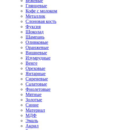
Бежевые
Глянцевые
Кофе с молоком
Металлик
Слоновая кость
Фуксия
Шоколад
Шампань
Оливковые
Оранжевые
Вишневые
Изумрудные
Венге
Ореховые
Янтарные
Сиреневые
Салатовые
Фиолетовые
Мятные
Золотые
Синие
Материал
МДФ
Эмаль
Акрил