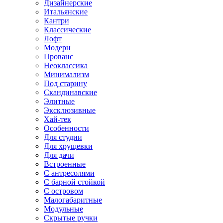
Дизайнерские
Итальянские
Кантри
Классические
Лофт
Модерн
Прованс
Неоклассика
Минимализм
Под старину
Скандинавские
Элитные
Эксклюзивные
Хай-тек
Особенности
Для студии
Для хрущевки
Для дачи
Встроенные
С антресолями
С барной стойкой
С островом
Малогабаритные
Модульные
Скрытые ручки