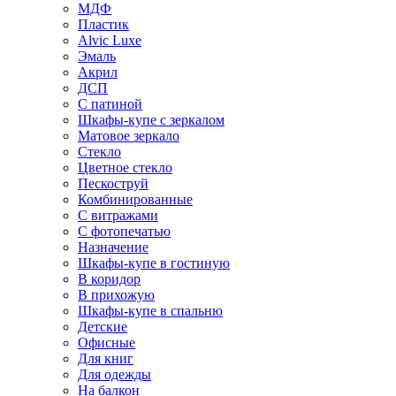
МДФ
Пластик
Alvic Luxe
Эмаль
Акрил
ДСП
С патиной
Шкафы-купе с зеркалом
Матовое зеркало
Стекло
Цветное стекло
Пескоструй
Комбинированные
С витражами
С фотопечатью
Назначение
Шкафы-купе в гостиную
В коридор
В прихожую
Шкафы-купе в спальню
Детские
Офисные
Для книг
Для одежды
На балкон