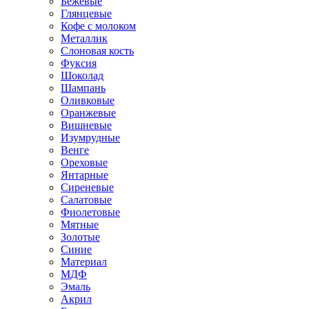
Бежевые
Глянцевые
Кофе с молоком
Металлик
Слоновая кость
Фуксия
Шоколад
Шампань
Оливковые
Оранжевые
Вишневые
Изумрудные
Венге
Ореховые
Янтарные
Сиреневые
Салатовые
Фиолетовые
Мятные
Золотые
Синие
Материал
МДФ
Эмаль
Акрил