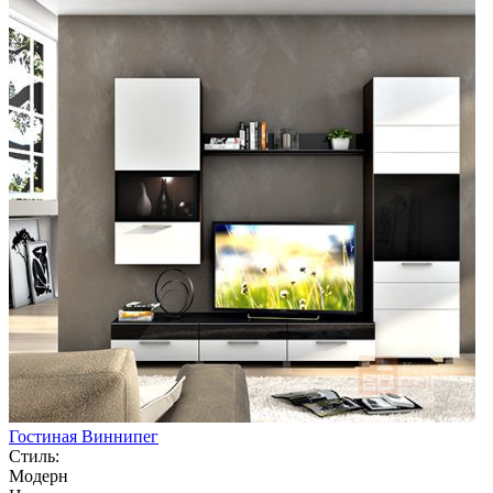
Гостиная Виннипег
Стиль:
Модерн