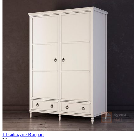
Шкаф-купе Виграц