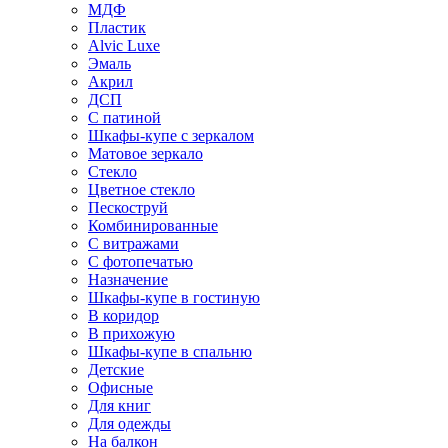
МДФ
Пластик
Alvic Luxe
Эмаль
Акрил
ДСП
С патиной
Шкафы-купе с зеркалом
Матовое зеркало
Стекло
Цветное стекло
Пескоструй
Комбинированные
С витражами
С фотопечатью
Назначение
Шкафы-купе в гостиную
В коридор
В прихожую
Шкафы-купе в спальню
Детские
Офисные
Для книг
Для одежды
На балкон