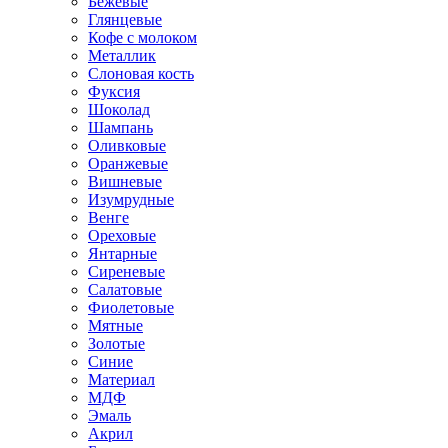
Бежевые
Глянцевые
Кофе с молоком
Металлик
Слоновая кость
Фуксия
Шоколад
Шампань
Оливковые
Оранжевые
Вишневые
Изумрудные
Венге
Ореховые
Янтарные
Сиреневые
Салатовые
Фиолетовые
Мятные
Золотые
Синие
Материал
МДФ
Эмаль
Акрил