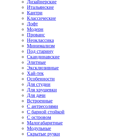
Дизайнерские
Итальянские
Кантри
Классические
Лофт
Модерн
Прованс
Неоклассика
Минимализм
Под старину
Скандинавские
Элитные
Эксклюзивные
Хай-тек
Особенности
Для студии
Для хрущевки
Для дачи
Встроенные
С антресолями
С барной стойкой
С островом
Малогабаритные
Модульные
Скрытые ручки