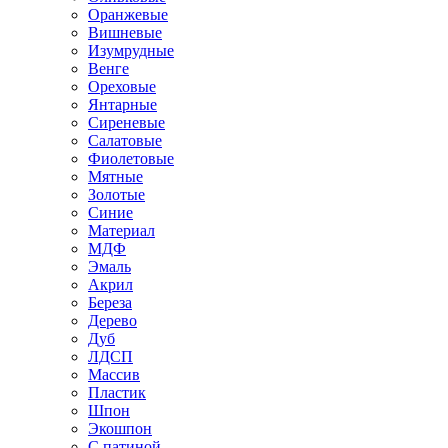
Оранжевые
Вишневые
Изумрудные
Венге
Ореховые
Янтарные
Сиреневые
Салатовые
Фиолетовые
Мятные
Золотые
Синие
Материал
МДФ
Эмаль
Акрил
Береза
Дерево
Дуб
ЛДСП
Массив
Пластик
Шпон
Экошпон
С патиной