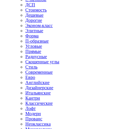
ДСП
Стоимость
Дешевые
Дорогие
Эконом-класс
Элитные
Форма
П-образные
Угловые
Прямые
Радиусные
Скошенные углы
Стиль
Современные
Евро
Английские
Дизайнерские
Итальянские
Кантри
Классические
Лофт
Модерн
Прованс
Неоклассика