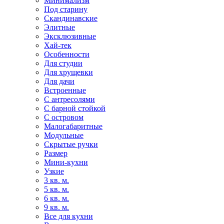
Минимализм
Под старину
Скандинавские
Элитные
Эксклюзивные
Хай-тек
Особенности
Для студии
Для хрущевки
Для дачи
Встроенные
С антресолями
С барной стойкой
С островом
Малогабаритные
Модульные
Скрытые ручки
Размер
Мини-кухни
Узкие
3 кв. м.
5 кв. м.
6 кв. м.
9 кв. м.
Все для кухни