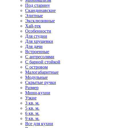
Минимализм
Под старину
Скандинавские
Элитные
Эксклюзивные
Хай-тек
Особенности
Для студии
Для хрущевки
Для дачи
Встроенные
С антресолями
С барной стойкой
С островом
Малогабаритные
Модульные
Скрытые ручки
Размер
Мини-кухни
Узкие
3 кв. м.
5 кв. м.
6 кв. м.
9 кв. м.
Все для кухни