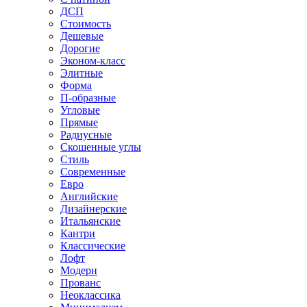
ДСП
Стоимость
Дешевые
Дорогие
Эконом-класс
Элитные
Форма
П-образные
Угловые
Прямые
Радиусные
Скошенные углы
Стиль
Современные
Евро
Английские
Дизайнерские
Итальянские
Кантри
Классические
Лофт
Модерн
Прованс
Неоклассика