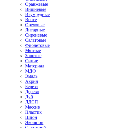
Оранжевые
Вишневые
Изумрудные
Венге
Ореховые
Янтарные
Сиреневые
Салатовые
Фиолетовые
Мятные
Золотые
Синие
Материал
МДФ
Эмаль
Акрил
Береза
Дерево
Дуб
ЛДСП
Массив
Пластик
Шпон
Экошпон
С патиной