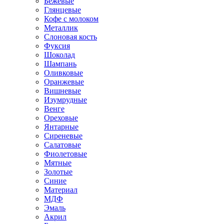
Бежевые
Глянцевые
Кофе с молоком
Металлик
Слоновая кость
Фуксия
Шоколад
Шампань
Оливковые
Оранжевые
Вишневые
Изумрудные
Венге
Ореховые
Янтарные
Сиреневые
Салатовые
Фиолетовые
Мятные
Золотые
Синие
Материал
МДФ
Эмаль
Акрил