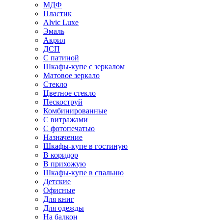
МДФ
Пластик
Alvic Luxe
Эмаль
Акрил
ДСП
С патиной
Шкафы-купе с зеркалом
Матовое зеркало
Стекло
Цветное стекло
Пескоструй
Комбинированные
С витражами
С фотопечатью
Назначение
Шкафы-купе в гостиную
В коридор
В прихожую
Шкафы-купе в спальню
Детские
Офисные
Для книг
Для одежды
На балкон