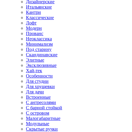
Дизайнерские
Итальянские
Кантри
Классические
Лофт
Модерн
Прованс
Неоклассика
Минимализм
Под старину
Скандинавские
Элитные
Эксклюзивные
Хай-тек
Особенности
Для студии
Для хрущевки
Для дачи
Встроенные
С антресолями
С барной стойкой
С островом
Малогабаритные
Модульные
Скрытые ручки