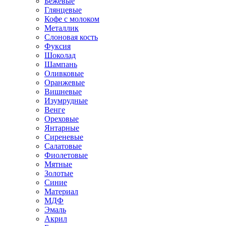
Бежевые
Глянцевые
Кофе с молоком
Металлик
Слоновая кость
Фуксия
Шоколад
Шампань
Оливковые
Оранжевые
Вишневые
Изумрудные
Венге
Ореховые
Янтарные
Сиреневые
Салатовые
Фиолетовые
Мятные
Золотые
Синие
Материал
МДФ
Эмаль
Акрил