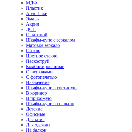
МДФ
Пластик
Alvic Luxe
Эмаль
Акрил
ДСП
С патиной
Шкафы-купе с зеркалом
Матовое зеркало
Стекло
Цветное стекло
Пескоструй
Комбинированные
С витражами
С фотопечатью
Назначение
Шкафы-купе в гостиную
В коридор
В прихожую
Шкафы-купе в спальню
Детские
Офисные
Для книг
Для одежды
На балкон