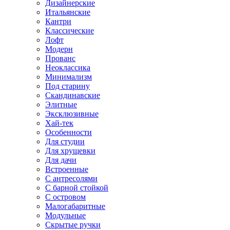
Дизайнерские
Итальянские
Кантри
Классические
Лофт
Модерн
Прованс
Неоклассика
Минимализм
Под старину
Скандинавские
Элитные
Эксклюзивные
Хай-тек
Особенности
Для студии
Для хрущевки
Для дачи
Встроенные
С антресолями
С барной стойкой
С островом
Малогабаритные
Модульные
Скрытые ручки