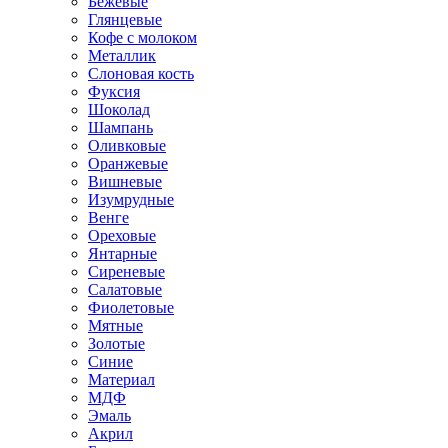
Бежевые
Глянцевые
Кофе с молоком
Металлик
Слоновая кость
Фуксия
Шоколад
Шампань
Оливковые
Оранжевые
Вишневые
Изумрудные
Венге
Ореховые
Янтарные
Сиреневые
Салатовые
Фиолетовые
Мятные
Золотые
Синие
Материал
МДФ
Эмаль
Акрил