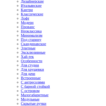
Дизайнерские
Итальянские
Кантри
Классические
Лофт
Модерн
Прованс
Неоклассика
Минимализм
Под старину
Скандинавские
Элитные
Эксклюзивные
Хай-тек
Особенности
Для студии
Для хрущевки
Для дачи
Встроенные
С антресолями
С барной стойкой
С островом
Малогабаритные
Модульные
Скрытые ручки