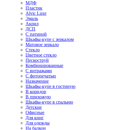
МДФ
Пластик
Alvic Luxe
Эмаль
Акрил
ДСП
С патиной
Шкафы-купе с зеркалом
Матовое зеркало
Стекло
Цветное стекло
Пескоструй
Комбинированные
С витражами
С фотопечатью
Назначение
Шкафы-купе в гостиную
В коридор
В прихожую
Шкафы-купе в спальню
Детские
Офисные
Для книг
Для одежды
На балкон