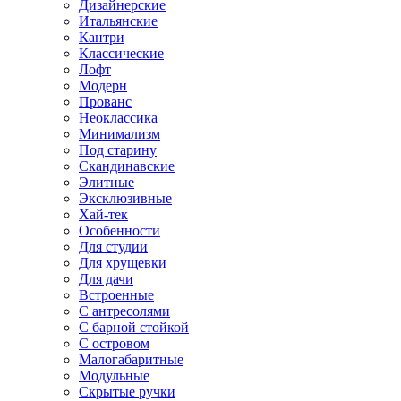
Дизайнерские
Итальянские
Кантри
Классические
Лофт
Модерн
Прованс
Неоклассика
Минимализм
Под старину
Скандинавские
Элитные
Эксклюзивные
Хай-тек
Особенности
Для студии
Для хрущевки
Для дачи
Встроенные
С антресолями
С барной стойкой
С островом
Малогабаритные
Модульные
Скрытые ручки