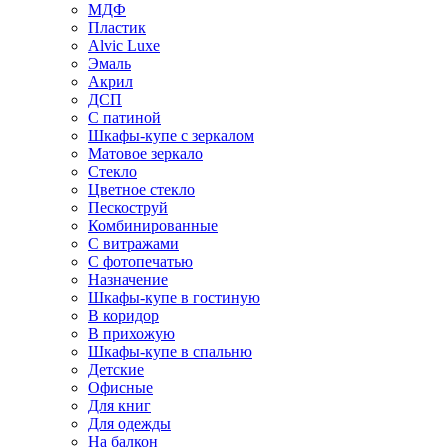
МДФ
Пластик
Alvic Luxe
Эмаль
Акрил
ДСП
С патиной
Шкафы-купе с зеркалом
Матовое зеркало
Стекло
Цветное стекло
Пескоструй
Комбинированные
С витражами
С фотопечатью
Назначение
Шкафы-купе в гостиную
В коридор
В прихожую
Шкафы-купе в спальню
Детские
Офисные
Для книг
Для одежды
На балкон