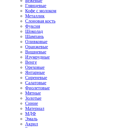
Бежевые
Глянцевые
Кофе с молоком
Металлик
Слоновая кость
Фуксия
Шоколад
Шампань
Оливковые
Оранжевые
Вишневые
Изумрудные
Венге
Ореховые
Янтарные
Сиреневые
Салатовые
Фиолетовые
Мятные
Золотые
Синие
Материал
МДФ
Эмаль
Акрил