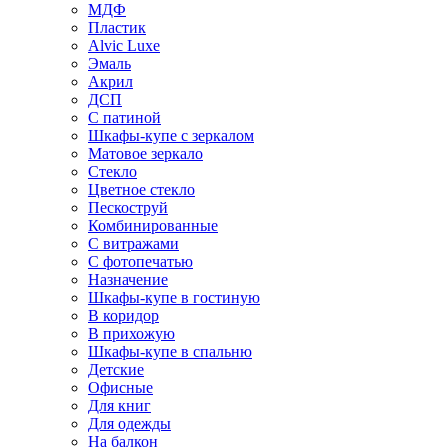
МДФ
Пластик
Alvic Luxe
Эмаль
Акрил
ДСП
С патиной
Шкафы-купе с зеркалом
Матовое зеркало
Стекло
Цветное стекло
Пескоструй
Комбинированные
С витражами
С фотопечатью
Назначение
Шкафы-купе в гостиную
В коридор
В прихожую
Шкафы-купе в спальню
Детские
Офисные
Для книг
Для одежды
На балкон