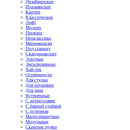
Дизайнерские
Итальянские
Кантри
Классические
Лофт
Модерн
Прованс
Неоклассика
Минимализм
Под старину
Скандинавские
Элитные
Эксклюзивные
Хай-тек
Особенности
Для студии
Для хрущевки
Для дачи
Встроенные
С антресолями
С барной стойкой
С островом
Малогабаритные
Модульные
Скрытые ручки