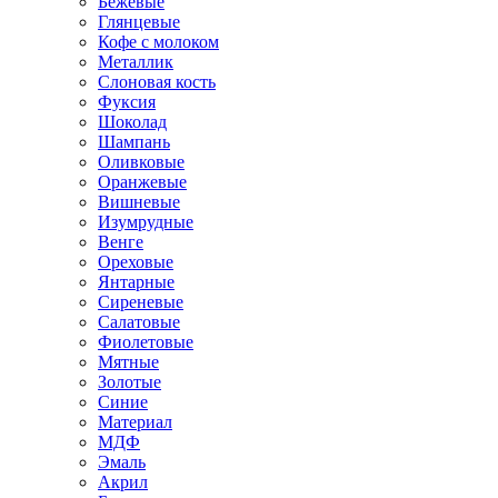
Бежевые
Глянцевые
Кофе с молоком
Металлик
Слоновая кость
Фуксия
Шоколад
Шампань
Оливковые
Оранжевые
Вишневые
Изумрудные
Венге
Ореховые
Янтарные
Сиреневые
Салатовые
Фиолетовые
Мятные
Золотые
Синие
Материал
МДФ
Эмаль
Акрил