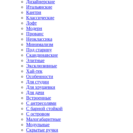
Дизайнерские
Итальянские
Кантри
Классические
Лофт
Модерн
Прованс
Неоклассика
Минимализм
Под старину
Скандинавские
Элитные
Эксклюзивные
Хай-тек
Особенности
Для студии
Для хрущевки
Для дачи
Встроенные
С антресолями
С барной стойкой
С островом
Малогабаритные
Модульные
Скрытые ручки