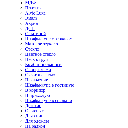
МДФ
Пластик
Alvic Luxe
Эмаль
Акрил
ДСП
С патиной
Шкафы-купе с зеркалом
Матовое зеркало
Стекло
Цветное стекло
Пескоструй
Комбинированные
С витражами
С фотопечатью
Назначение
Шкафы-купе в гостиную
В коридор
В прихожую
Шкафы-купе в спальню
Детские
Офисные
Для книг
Для одежды
На балкон