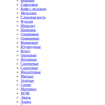
Бежевые
Глянцевые
Кофе с молоком
Металлик
Слоновая кость
Фуксия
Шоколад
Шампань
Оливковые
Оранжевые
Вишневые
Изумрудные
Венге
Ореховые
Янтарные
Сиреневые
Салатовые
Фиолетовые
Мятные
Золотые
Синие
Материал
МДФ
Эмаль
Акрил