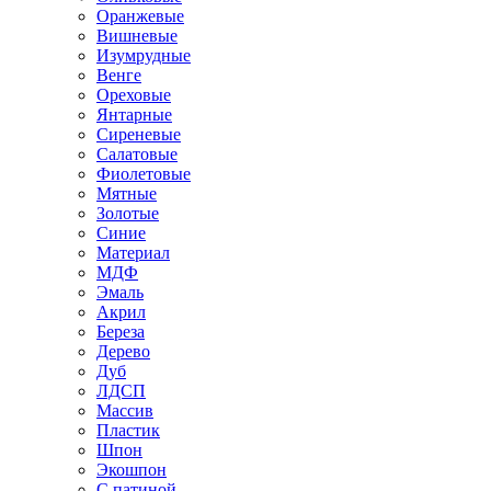
Оранжевые
Вишневые
Изумрудные
Венге
Ореховые
Янтарные
Сиреневые
Салатовые
Фиолетовые
Мятные
Золотые
Синие
Материал
МДФ
Эмаль
Акрил
Береза
Дерево
Дуб
ЛДСП
Массив
Пластик
Шпон
Экошпон
С патиной