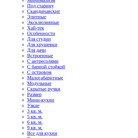
Минимализм
Под старину
Скандинавские
Элитные
Эксклюзивные
Хай-тек
Особенности
Для студии
Для хрущевки
Для дачи
Встроенные
С антресолями
С барной стойкой
С островом
Малогабаритные
Модульные
Скрытые ручки
Размер
Мини-кухни
Узкие
3 кв. м.
5 кв. м.
6 кв. м.
9 кв. м.
Все для кухни