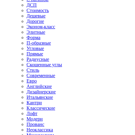
ДСП
Стоимость
Дешевые
Дорогие
Эконом-класс
Элитные
Форма
П-образные
Угловые
Прямые
Радиусные
Скошенные углы
Стиль
Современные
Евро
Английские
Дизайнерские
Итальянские
Кантри
Классические
Лофт
Модерн
Прованс
Неоклассика