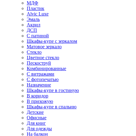
МДФ
Пластик
Alvic Luxe
Эмаль
Акрил
ДСП
С патиной
Шкафы-купе с зеркалом
Матовое зеркало
Стекло
Цветное стекло
Пескоструй
Комбинированные
С витражами
С фотопечатью
Назначение
Шкафы-купе в гостиную
В коридор
В прихожую
Шкафы-купе в спальню
Детские
Офисные
Для книг
Для одежды
На балкон