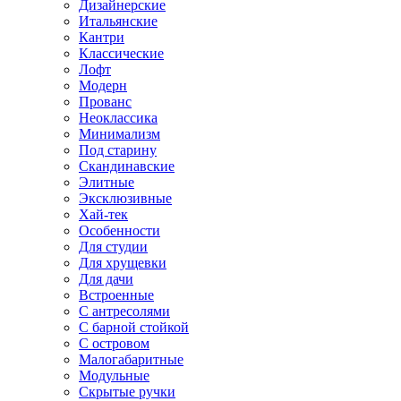
Дизайнерские
Итальянские
Кантри
Классические
Лофт
Модерн
Прованс
Неоклассика
Минимализм
Под старину
Скандинавские
Элитные
Эксклюзивные
Хай-тек
Особенности
Для студии
Для хрущевки
Для дачи
Встроенные
С антресолями
С барной стойкой
С островом
Малогабаритные
Модульные
Скрытые ручки