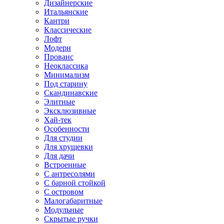
Дизайнерские
Итальянские
Кантри
Классические
Лофт
Модерн
Прованс
Неоклассика
Минимализм
Под старину
Скандинавские
Элитные
Эксклюзивные
Хай-тек
Особенности
Для студии
Для хрущевки
Для дачи
Встроенные
С антресолями
С барной стойкой
С островом
Малогабаритные
Модульные
Скрытые ручки