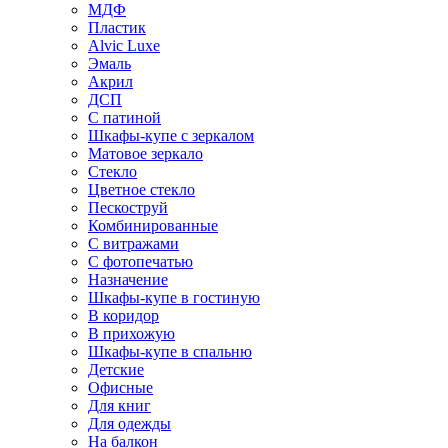
МДФ
Пластик
Alvic Luxe
Эмаль
Акрил
ДСП
С патиной
Шкафы-купе с зеркалом
Матовое зеркало
Стекло
Цветное стекло
Пескоструй
Комбинированные
С витражами
С фотопечатью
Назначение
Шкафы-купе в гостиную
В коридор
В прихожую
Шкафы-купе в спальню
Детские
Офисные
Для книг
Для одежды
На балкон