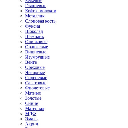
Бежевые
Глянцевые
Кофе с молоком
Металлик
Слоновая кость
Фуксия
Шоколад
Шампань
Оливковые
Оранжевые
Вишневые
Изумрудные
Венге
Ореховые
Янтарные
Сиреневые
Салатовые
Фиолетовые
Мятные
Золотые
Синие
Материал
МДФ
Эмаль
Акрил