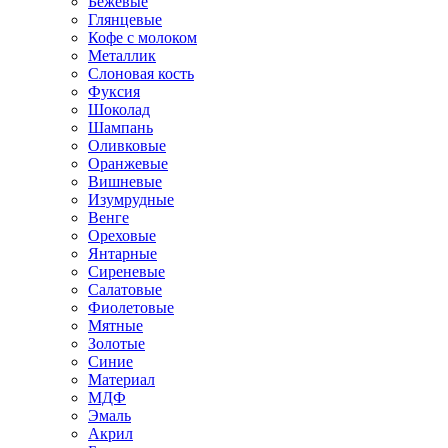
Бежевые
Глянцевые
Кофе с молоком
Металлик
Слоновая кость
Фуксия
Шоколад
Шампань
Оливковые
Оранжевые
Вишневые
Изумрудные
Венге
Ореховые
Янтарные
Сиреневые
Салатовые
Фиолетовые
Мятные
Золотые
Синие
Материал
МДФ
Эмаль
Акрил