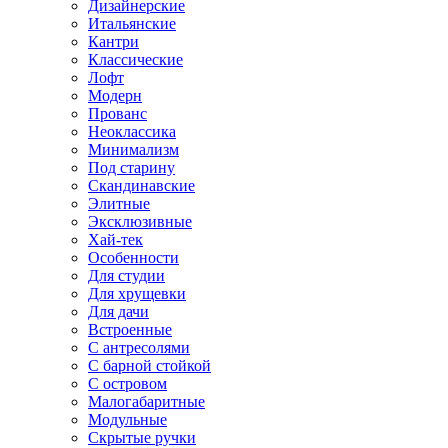
Дизайнерские
Итальянские
Кантри
Классические
Лофт
Модерн
Прованс
Неоклассика
Минимализм
Под старину
Скандинавские
Элитные
Эксклюзивные
Хай-тек
Особенности
Для студии
Для хрущевки
Для дачи
Встроенные
С антресолями
С барной стойкой
С островом
Малогабаритные
Модульные
Скрытые ручки