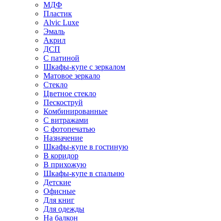
МДФ
Пластик
Alvic Luxe
Эмаль
Акрил
ДСП
С патиной
Шкафы-купе с зеркалом
Матовое зеркало
Стекло
Цветное стекло
Пескоструй
Комбинированные
С витражами
С фотопечатью
Назначение
Шкафы-купе в гостиную
В коридор
В прихожую
Шкафы-купе в спальню
Детские
Офисные
Для книг
Для одежды
На балкон