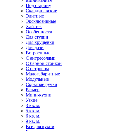
Минимализм
Под старину
Скандинавские
Элитные
Эксклюзивные
Хай-тек
Особенности
Для студии
Для хрущевки
Для дачи
Встроенные
С антресолями
С барной стойкой
С островом
Малогабаритные
Модульные
Скрытые ручки
Размер
Мини-кухни
Узкие
3 кв. м.
5 кв. м.
6 кв. м.
9 кв. м.
Все для кухни