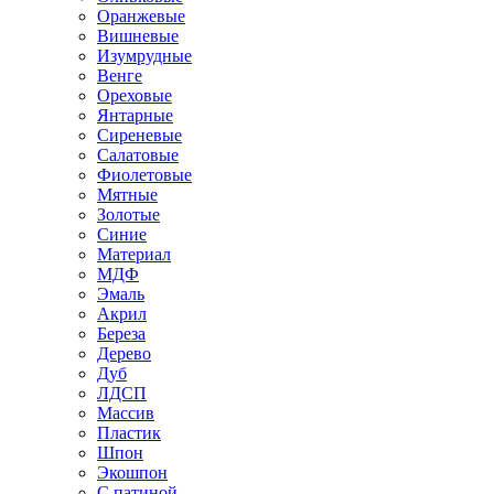
Оранжевые
Вишневые
Изумрудные
Венге
Ореховые
Янтарные
Сиреневые
Салатовые
Фиолетовые
Мятные
Золотые
Синие
Материал
МДФ
Эмаль
Акрил
Береза
Дерево
Дуб
ЛДСП
Массив
Пластик
Шпон
Экошпон
С патиной