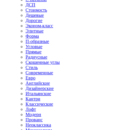
ДСП
Стоимость
Дешевые
Дорогие
Эконом-класс
Элитные
Форма
П-образные
Угловые
Прямые
Радиусные
Скошенные углы
Стиль
Современные
Евро
Английские
Дизайнерские
Итальянские
Кантри
Классические
Лофт
Модерн
Прованс
Неоклассика