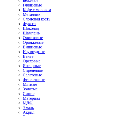
Бежевые
Глянцевые
Кофе с молоком
Металлик
Слоновая кость
Фуксия
Шоколад
Шампань
Оливковые
Оранжевые
Вишневые
Изумрудные
Венге
Ореховые
Янтарные
Сиреневые
Салатовые
Фиолетовые
Мятные
Золотые
Синие
Материал
МДФ
Эмаль
Акрил