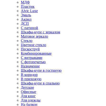
МДФ
Пластик
Alvic Luxe
Эмаль
Акрил
ДСП
С патиной
Шкафы-купе с зеркалом
Матовое зеркало
Стекло
Цветное стекло
Пескоструй
Комбинированные
С витражами
С фотопечатью
Назначение
Шкафы-купе в гостиную
В коридор
В прихожую
Шкафы-купе в спальню
Детские
Офисные
Для книг
Для одежды
На балкон