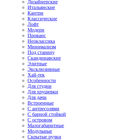
Дизайнерские
Итальянские
Кантри
Классические
Лофт
Модерн
Прованс
Неоклассика
Минимализм
Под старину
Скандинавские
Элитные
Эксклюзивные
Хай-тек
Особенности
Для студии
Для хрущевки
Для дачи
Встроенные
С антресолями
С барной стойкой
С островом
Малогабаритные
Модульные
Скрытые ручки