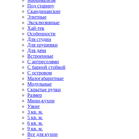
Минимализм
Под старину
Скандинавские
Элитные
Эксклюзивные
Хай-тек
Особенности
Для студии
Для хрущевки
Для дачи
Встроенные
С антресолями
С барной стойкой
С островом
Малогабаритные
Модульные
Скрытые ручки
Размер
Мини-кухни
Узкие
3 кв. м.
5 кв. м.
6 кв. м.
9 кв. м.
Все для кухни