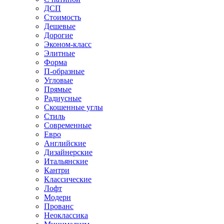
ДСП
Стоимость
Дешевые
Дорогие
Эконом-класс
Элитные
Форма
П-образные
Угловые
Прямые
Радиусные
Скошенные углы
Стиль
Современные
Евро
Английские
Дизайнерские
Итальянские
Кантри
Классические
Лофт
Модерн
Прованс
Неоклассика