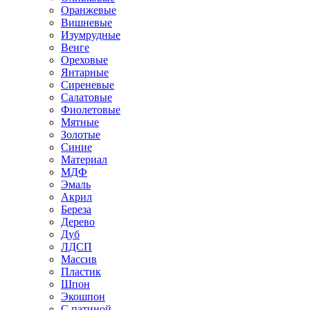
Оранжевые
Вишневые
Изумрудные
Венге
Ореховые
Янтарные
Сиреневые
Салатовые
Фиолетовые
Мятные
Золотые
Синие
Материал
МДФ
Эмаль
Акрил
Береза
Дерево
Дуб
ЛДСП
Массив
Пластик
Шпон
Экошпон
С патиной