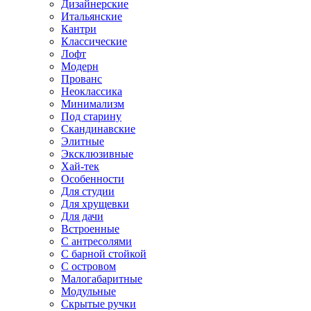
Дизайнерские
Итальянские
Кантри
Классические
Лофт
Модерн
Прованс
Неоклассика
Минимализм
Под старину
Скандинавские
Элитные
Эксклюзивные
Хай-тек
Особенности
Для студии
Для хрущевки
Для дачи
Встроенные
С антресолями
С барной стойкой
С островом
Малогабаритные
Модульные
Скрытые ручки