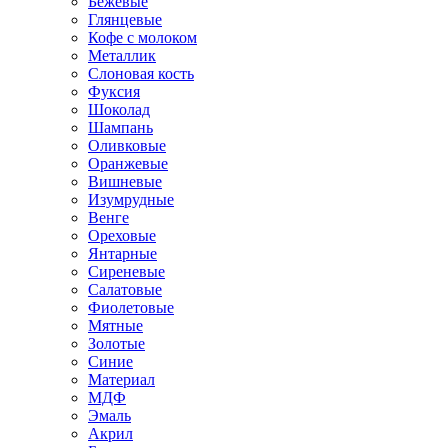
Бежевые
Глянцевые
Кофе с молоком
Металлик
Слоновая кость
Фуксия
Шоколад
Шампань
Оливковые
Оранжевые
Вишневые
Изумрудные
Венге
Ореховые
Янтарные
Сиреневые
Салатовые
Фиолетовые
Мятные
Золотые
Синие
Материал
МДФ
Эмаль
Акрил