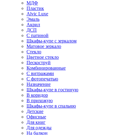
МДФ
Пластик
Alvic Luxe
Эмаль
Акрил
ДСП
С патиной
Шкафы-купе с зеркалом
Матовое зеркало
Стекло
Цветное стекло
Пескоструй
Комбинированные
С витражами
С фотопечатью
Назначение
Шкафы-купе в гостиную
В коридор
В прихожую
Шкафы-купе в спальню
Детские
Офисные
Для книг
Для одежды
На балкон