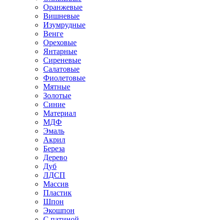
Оранжевые
Вишневые
Изумрудные
Венге
Ореховые
Янтарные
Сиреневые
Салатовые
Фиолетовые
Мятные
Золотые
Синие
Материал
МДФ
Эмаль
Акрил
Береза
Дерево
Дуб
ЛДСП
Массив
Пластик
Шпон
Экошпон
С патиной