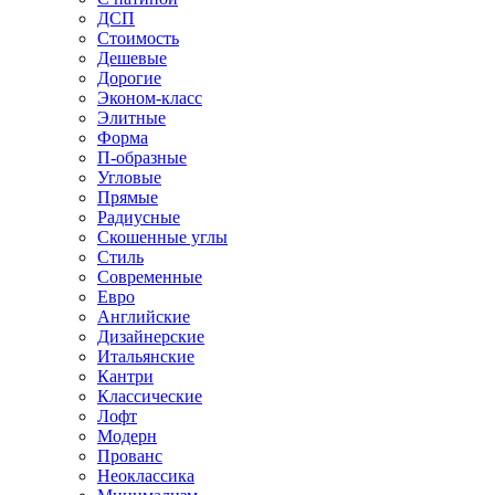
ДСП
Стоимость
Дешевые
Дорогие
Эконом-класс
Элитные
Форма
П-образные
Угловые
Прямые
Радиусные
Скошенные углы
Стиль
Современные
Евро
Английские
Дизайнерские
Итальянские
Кантри
Классические
Лофт
Модерн
Прованс
Неоклассика