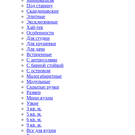
Минимализм
Под старину
Скандинавские
Элитные
Эксклюзивные
Хай-тек
Особенности
Для студии
Для хрущевки
Для дачи
Встроенные
С антресолями
С барной стойкой
С островом
Малогабаритные
Модульные
Скрытые ручки
Размер
Мини-кухни
Узкие
3 кв. м.
5 кв. м.
6 кв. м.
9 кв. м.
Все для кухни