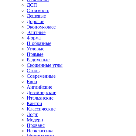
ДСП
Стоимость
Дешевые
Дорогие
Эконом-класс
Элитные
Форма
П-образные
Угловые
Прямые
Радиусные
Скошенные углы
Стиль
Современные
Евро
Английские
Дизайнерские
Итальянские
Кантри
Классические
Лофт
Модерн
Прованс
Неоклассика