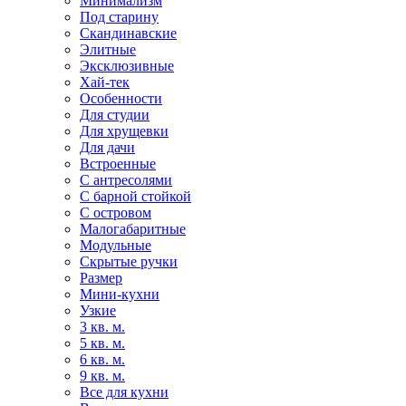
Минимализм
Под старину
Скандинавские
Элитные
Эксклюзивные
Хай-тек
Особенности
Для студии
Для хрущевки
Для дачи
Встроенные
С антресолями
С барной стойкой
С островом
Малогабаритные
Модульные
Скрытые ручки
Размер
Мини-кухни
Узкие
3 кв. м.
5 кв. м.
6 кв. м.
9 кв. м.
Все для кухни