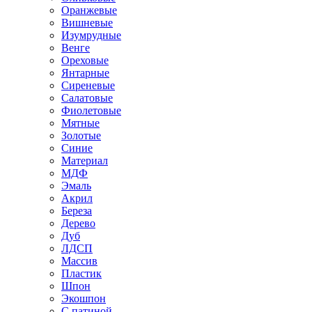
Оранжевые
Вишневые
Изумрудные
Венге
Ореховые
Янтарные
Сиреневые
Салатовые
Фиолетовые
Мятные
Золотые
Синие
Материал
МДФ
Эмаль
Акрил
Береза
Дерево
Дуб
ЛДСП
Массив
Пластик
Шпон
Экошпон
С патиной