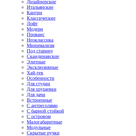
Дизайнерские
Итальянские
Кантри
Классические
Лофт
Модерн
Прованс
Неоклассика
Минимализм
Под старину
Скандинавские
Элитные
Эксклюзивные
Хай-тек
Особенности
Для студии
Для хрущевки
Для дачи
Встроенные
С антресолями
С барной стойкой
С островом
Малогабаритные
Модульные
Скрытые ручки