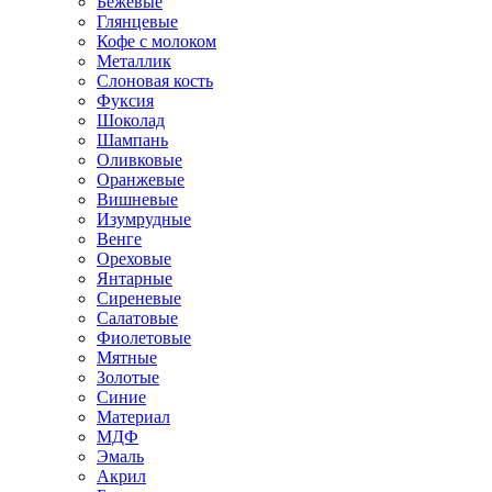
Бежевые
Глянцевые
Кофе с молоком
Металлик
Слоновая кость
Фуксия
Шоколад
Шампань
Оливковые
Оранжевые
Вишневые
Изумрудные
Венге
Ореховые
Янтарные
Сиреневые
Салатовые
Фиолетовые
Мятные
Золотые
Синие
Материал
МДФ
Эмаль
Акрил