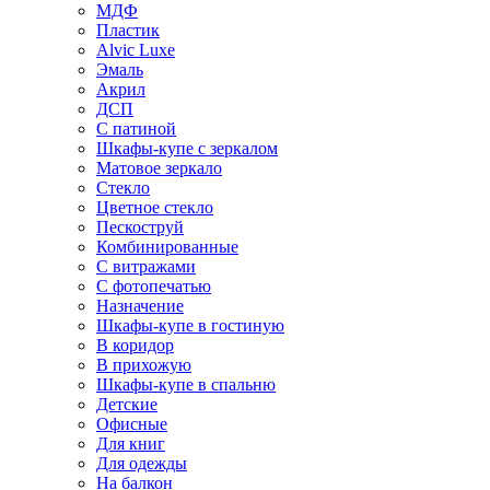
МДФ
Пластик
Alvic Luxe
Эмаль
Акрил
ДСП
С патиной
Шкафы-купе с зеркалом
Матовое зеркало
Стекло
Цветное стекло
Пескоструй
Комбинированные
С витражами
С фотопечатью
Назначение
Шкафы-купе в гостиную
В коридор
В прихожую
Шкафы-купе в спальню
Детские
Офисные
Для книг
Для одежды
На балкон