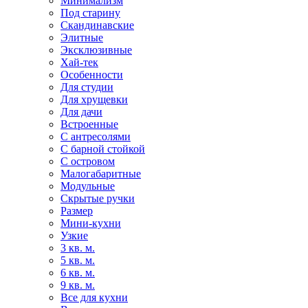
Минимализм
Под старину
Скандинавские
Элитные
Эксклюзивные
Хай-тек
Особенности
Для студии
Для хрущевки
Для дачи
Встроенные
С антресолями
С барной стойкой
С островом
Малогабаритные
Модульные
Скрытые ручки
Размер
Мини-кухни
Узкие
3 кв. м.
5 кв. м.
6 кв. м.
9 кв. м.
Все для кухни