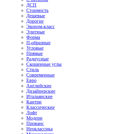
ДСП
Стоимость
Дешевые
Дорогие
Эконом-класс
Элитные
Форма
П-образные
Угловые
Прямые
Радиусные
Скошенные углы
Стиль
Современные
Евро
Английские
Дизайнерские
Итальянские
Кантри
Классические
Лофт
Модерн
Прованс
Неоклассика