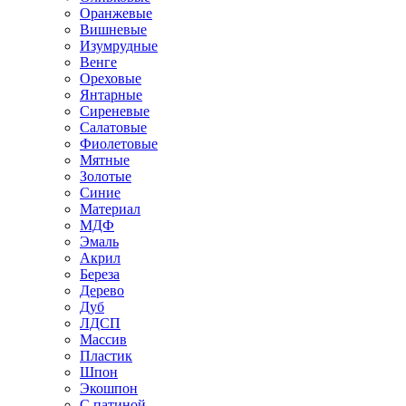
Оранжевые
Вишневые
Изумрудные
Венге
Ореховые
Янтарные
Сиреневые
Салатовые
Фиолетовые
Мятные
Золотые
Синие
Материал
МДФ
Эмаль
Акрил
Береза
Дерево
Дуб
ЛДСП
Массив
Пластик
Шпон
Экошпон
С патиной