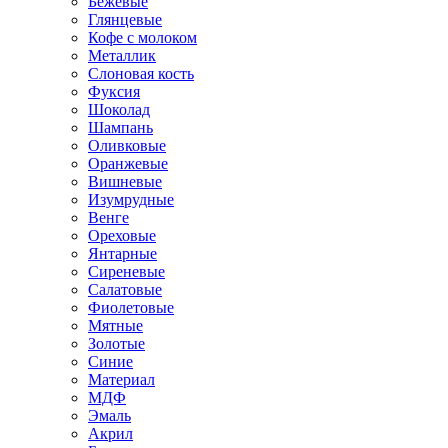
Бежевые
Глянцевые
Кофе с молоком
Металлик
Слоновая кость
Фуксия
Шоколад
Шампань
Оливковые
Оранжевые
Вишневые
Изумрудные
Венге
Ореховые
Янтарные
Сиреневые
Салатовые
Фиолетовые
Мятные
Золотые
Синие
Материал
МДФ
Эмаль
Акрил