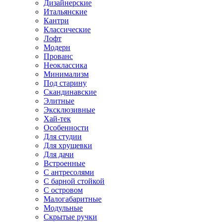
Дизайнерские
Итальянские
Кантри
Классические
Лофт
Модерн
Прованс
Неоклассика
Минимализм
Под старину
Скандинавские
Элитные
Эксклюзивные
Хай-тек
Особенности
Для студии
Для хрущевки
Для дачи
Встроенные
С антресолями
С барной стойкой
С островом
Малогабаритные
Модульные
Скрытые ручки