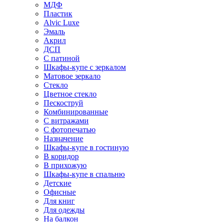
МДФ
Пластик
Alvic Luxe
Эмаль
Акрил
ДСП
С патиной
Шкафы-купе с зеркалом
Матовое зеркало
Стекло
Цветное стекло
Пескоструй
Комбинированные
С витражами
С фотопечатью
Назначение
Шкафы-купе в гостиную
В коридор
В прихожую
Шкафы-купе в спальню
Детские
Офисные
Для книг
Для одежды
На балкон