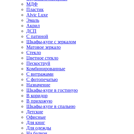
МДФ
Пластик
Alvic Luxe
Эмаль
Акрил
ДСП
С патиной
Шкафы-купе с зеркалом
Матовое зеркало
Стекло
Цветное стекло
Пескоструй
Комбинированные
С витражами
С фотопечатью
Назначение
Шкафы-купе в гостиную
В коридор
В прихожую
Шкафы-купе в спальню
Детские
Офисные
Для книг
Для одежды
На балкон