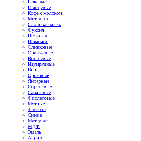
Бежевые
Глянцевые
Кофе с молоком
Металлик
Слоновая кость
Фуксия
Шоколад
Шампань
Оливковые
Оранжевые
Вишневые
Изумрудные
Венге
Ореховые
Янтарные
Сиреневые
Салатовые
Фиолетовые
Мятные
Золотые
Синие
Материал
МДФ
Эмаль
Акрил