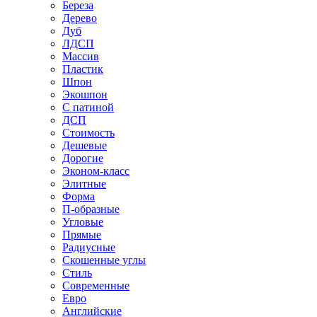
Береза
Дерево
Дуб
ЛДСП
Массив
Пластик
Шпон
Экошпон
С патиной
ДСП
Стоимость
Дешевые
Дорогие
Эконом-класс
Элитные
Форма
П-образные
Угловые
Прямые
Радиусные
Скошенные углы
Стиль
Современные
Евро
Английские