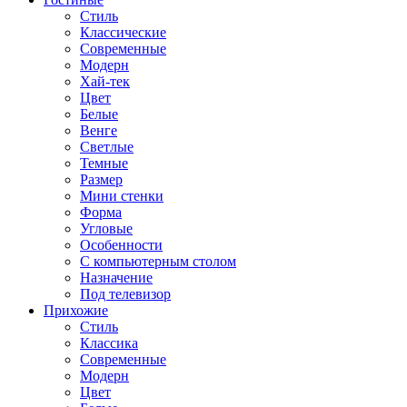
Стиль
Классические
Современные
Модерн
Хай-тек
Цвет
Белые
Венге
Светлые
Темные
Размер
Мини стенки
Форма
Угловые
Особенности
С компьютерным столом
Назначение
Под телевизор
Прихожие
Стиль
Классика
Современные
Модерн
Цвет