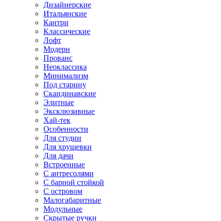
Дизайнерские
Итальянские
Кантри
Классические
Лофт
Модерн
Прованс
Неоклассика
Минимализм
Под старину
Скандинавские
Элитные
Эксклюзивные
Хай-тек
Особенности
Для студии
Для хрущевки
Для дачи
Встроенные
С антресолями
С барной стойкой
С островом
Малогабаритные
Модульные
Скрытые ручки