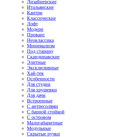
Дизайнерские
Итальянские
Кантри
Классические
Лофт
Модерн
Прованс
Неоклассика
Минимализм
Под старину
Скандинавские
Элитные
Эксклюзивные
Хай-тек
Особенности
Для студии
Для хрущевки
Для дачи
Встроенные
С антресолями
С барной стойкой
С островом
Малогабаритные
Модульные
Скрытые ручки