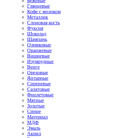
Бежевые
Глянцевые
Кофе с молоком
Металлик
Слоновая кость
Фуксия
Шоколад
Шампань
Оливковые
Оранжевые
Вишневые
Изумрудные
Венге
Ореховые
Янтарные
Сиреневые
Салатовые
Фиолетовые
Мятные
Золотые
Синие
Материал
МДФ
Эмаль
Акрил