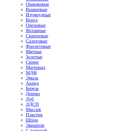
Оранжевые
Вишневые
Изумрудные
Венге
Ореховые
Янтарные
Сиреневые
Салатовые
Фиолетовые
Мятные
Золотые
Синие
Материал
МДФ
Эмаль
Акрил
Береза
Дерево
Дуб
ЛДСП
Массив
Пластик
Шпон
Экошпон
С патиной