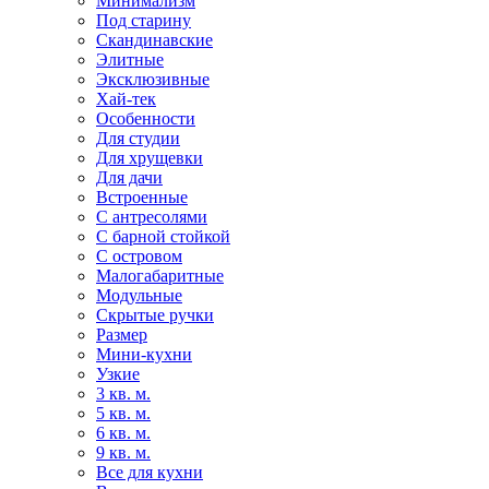
Минимализм
Под старину
Скандинавские
Элитные
Эксклюзивные
Хай-тек
Особенности
Для студии
Для хрущевки
Для дачи
Встроенные
С антресолями
С барной стойкой
С островом
Малогабаритные
Модульные
Скрытые ручки
Размер
Мини-кухни
Узкие
3 кв. м.
5 кв. м.
6 кв. м.
9 кв. м.
Все для кухни