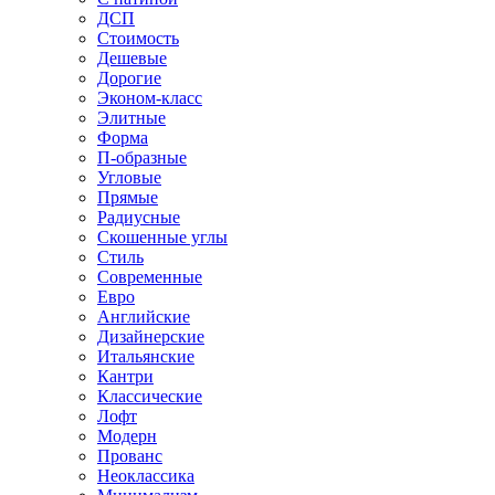
ДСП
Стоимость
Дешевые
Дорогие
Эконом-класс
Элитные
Форма
П-образные
Угловые
Прямые
Радиусные
Скошенные углы
Стиль
Современные
Евро
Английские
Дизайнерские
Итальянские
Кантри
Классические
Лофт
Модерн
Прованс
Неоклассика