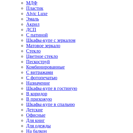
МДФ
Пластик
Alvic Luxe
Эмаль
Акрил
ДСП
С патиной
Шкафы-купе с зеркалом
Матовое зеркало
Стекло
Цветное стекло
Пескоструй
Комбинированные
С витражами
С фотопечатью
Назначение
Шкафы-купе в гостиную
В коридор
В прихожую
Шкафы-купе в спальню
Детские
Офисные
Для книг
Для одежды
На балкон