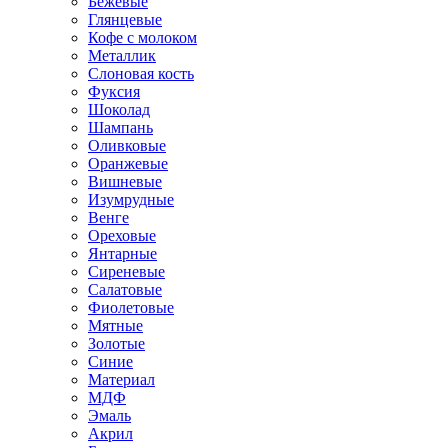
Бежевые
Глянцевые
Кофе с молоком
Металлик
Слоновая кость
Фуксия
Шоколад
Шампань
Оливковые
Оранжевые
Вишневые
Изумрудные
Венге
Ореховые
Янтарные
Сиреневые
Салатовые
Фиолетовые
Мятные
Золотые
Синие
Материал
МДФ
Эмаль
Акрил