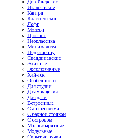
Дизайнерские
Итальянские
Кантри
Классические
Лофт
Модерн
Прованс
Неоклассика
Минимализм
Под старину
Скандинавские
Элитные
Эксклюзивные
Хай-тек
Особенности
Для студии
Для хрущевки
Для дачи
Встроенные
С антресолями
С барной стойкой
С островом
Малогабаритные
Модульные
Скрытые ручки