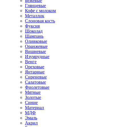
Бежевые
Глянцевые
Кофе с молоком
Металлик
Слоновая кость
Фуксия
Шоколад
Шампань
Оливковые
Оранжевые
Вишневые
Изумрудные
Венге
Ореховые
Янтарные
Сиреневые
Салатовые
Фиолетовые
Мятные
Золотые
Синие
Материал
МДФ
Эмаль
Акрил