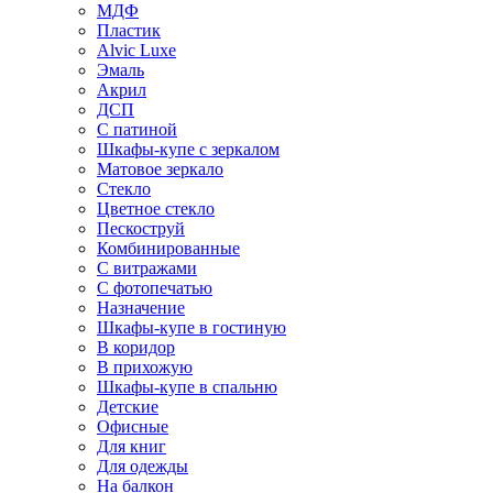
МДФ
Пластик
Alvic Luxe
Эмаль
Акрил
ДСП
С патиной
Шкафы-купе с зеркалом
Матовое зеркало
Стекло
Цветное стекло
Пескоструй
Комбинированные
С витражами
С фотопечатью
Назначение
Шкафы-купе в гостиную
В коридор
В прихожую
Шкафы-купе в спальню
Детские
Офисные
Для книг
Для одежды
На балкон