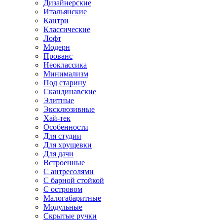
Дизайнерские
Итальянские
Кантри
Классические
Лофт
Модерн
Прованс
Неоклассика
Минимализм
Под старину
Скандинавские
Элитные
Эксклюзивные
Хай-тек
Особенности
Для студии
Для хрущевки
Для дачи
Встроенные
С антресолями
С барной стойкой
С островом
Малогабаритные
Модульные
Скрытые ручки