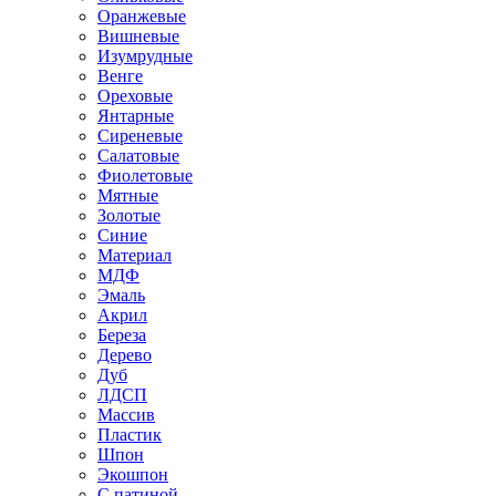
Оранжевые
Вишневые
Изумрудные
Венге
Ореховые
Янтарные
Сиреневые
Салатовые
Фиолетовые
Мятные
Золотые
Синие
Материал
МДФ
Эмаль
Акрил
Береза
Дерево
Дуб
ЛДСП
Массив
Пластик
Шпон
Экошпон
С патиной