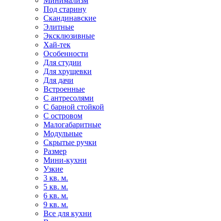
Минимализм
Под старину
Скандинавские
Элитные
Эксклюзивные
Хай-тек
Особенности
Для студии
Для хрущевки
Для дачи
Встроенные
С антресолями
С барной стойкой
С островом
Малогабаритные
Модульные
Скрытые ручки
Размер
Мини-кухни
Узкие
3 кв. м.
5 кв. м.
6 кв. м.
9 кв. м.
Все для кухни