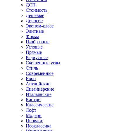
ДСП
Стоимость
Дешевые
Дорогие
Эконом-класс
Элитные
Форма
П-образные
Угловые
Прямые
Радиусные
Скошенные углы
Стиль
Современные
Евро
Английские
Дизайнерские
Итальянские
Кантри
Классические
Лофт
Модерн
Прованс
Неоклассика