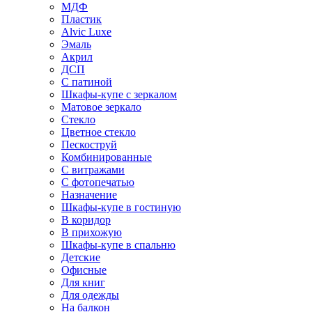
МДФ
Пластик
Alvic Luxe
Эмаль
Акрил
ДСП
С патиной
Шкафы-купе с зеркалом
Матовое зеркало
Стекло
Цветное стекло
Пескоструй
Комбинированные
С витражами
С фотопечатью
Назначение
Шкафы-купе в гостиную
В коридор
В прихожую
Шкафы-купе в спальню
Детские
Офисные
Для книг
Для одежды
На балкон