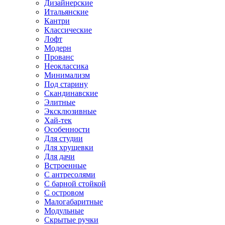
Дизайнерские
Итальянские
Кантри
Классические
Лофт
Модерн
Прованс
Неоклассика
Минимализм
Под старину
Скандинавские
Элитные
Эксклюзивные
Хай-тек
Особенности
Для студии
Для хрущевки
Для дачи
Встроенные
С антресолями
С барной стойкой
С островом
Малогабаритные
Модульные
Скрытые ручки