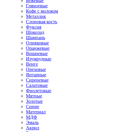
Бежевые
Глянцевые
Кофе с молоком
Металлик
Слоновая кость
Фуксия
Шоколад
Шампань
Оливковые
Оранжевые
Вишневые
Изумрудные
Венге
Ореховые
Янтарные
Сиреневые
Салатовые
Фиолетовые
Мятные
Золотые
Синие
Материал
МДФ
Эмаль
Акрил