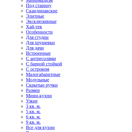
Минимализм
Под старину
Скандинавские
Элитные
Эксклюзивные
Хай-тек
Особенности
Для студии
Для хрущевки
Для дачи
Встроенные
С антресолями
С барной стойкой
С островом
Малогабаритные
Модульные
Скрытые ручки
Размер
Мини-кухни
Узкие
3 кв. м.
5 кв. м.
6 кв. м.
9 кв. м.
Все для кухни