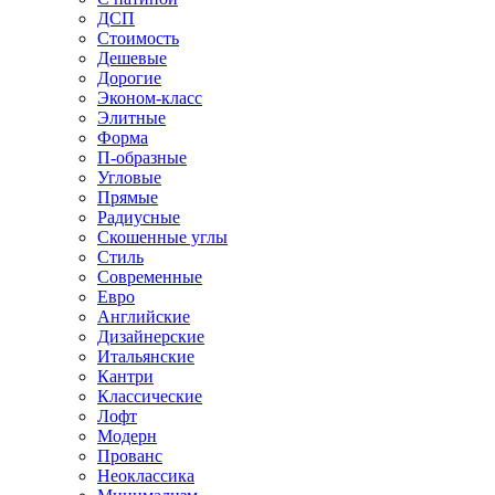
ДСП
Стоимость
Дешевые
Дорогие
Эконом-класс
Элитные
Форма
П-образные
Угловые
Прямые
Радиусные
Скошенные углы
Стиль
Современные
Евро
Английские
Дизайнерские
Итальянские
Кантри
Классические
Лофт
Модерн
Прованс
Неоклассика