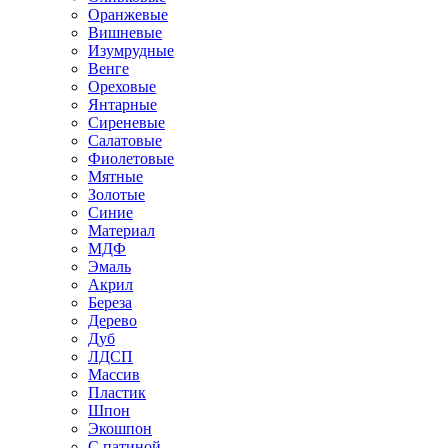
Оранжевые
Вишневые
Изумрудные
Венге
Ореховые
Янтарные
Сиреневые
Салатовые
Фиолетовые
Мятные
Золотые
Синие
Материал
МДФ
Эмаль
Акрил
Береза
Дерево
Дуб
ЛДСП
Массив
Пластик
Шпон
Экошпон
С патиной