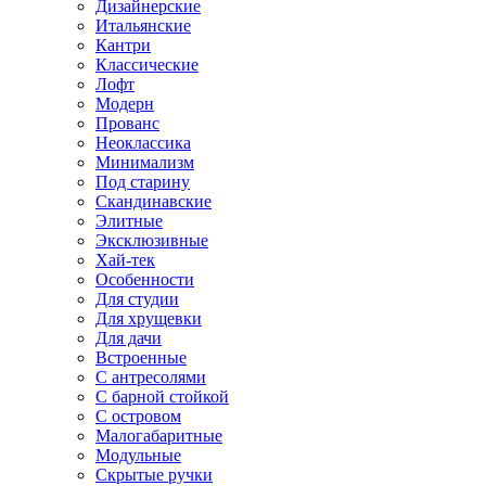
Дизайнерские
Итальянские
Кантри
Классические
Лофт
Модерн
Прованс
Неоклассика
Минимализм
Под старину
Скандинавские
Элитные
Эксклюзивные
Хай-тек
Особенности
Для студии
Для хрущевки
Для дачи
Встроенные
С антресолями
С барной стойкой
С островом
Малогабаритные
Модульные
Скрытые ручки