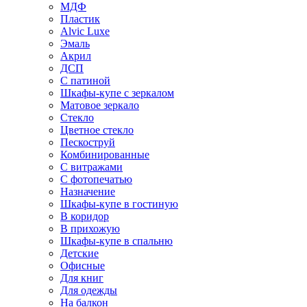
МДФ
Пластик
Alvic Luxe
Эмаль
Акрил
ДСП
С патиной
Шкафы-купе с зеркалом
Матовое зеркало
Стекло
Цветное стекло
Пескоструй
Комбинированные
С витражами
С фотопечатью
Назначение
Шкафы-купе в гостиную
В коридор
В прихожую
Шкафы-купе в спальню
Детские
Офисные
Для книг
Для одежды
На балкон