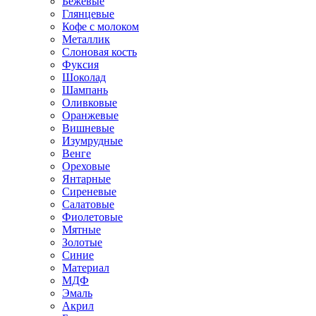
Бежевые
Глянцевые
Кофе с молоком
Металлик
Слоновая кость
Фуксия
Шоколад
Шампань
Оливковые
Оранжевые
Вишневые
Изумрудные
Венге
Ореховые
Янтарные
Сиреневые
Салатовые
Фиолетовые
Мятные
Золотые
Синие
Материал
МДФ
Эмаль
Акрил