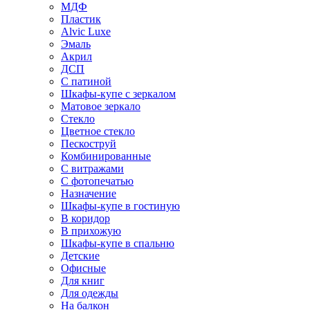
МДФ
Пластик
Alvic Luxe
Эмаль
Акрил
ДСП
С патиной
Шкафы-купе с зеркалом
Матовое зеркало
Стекло
Цветное стекло
Пескоструй
Комбинированные
С витражами
С фотопечатью
Назначение
Шкафы-купе в гостиную
В коридор
В прихожую
Шкафы-купе в спальню
Детские
Офисные
Для книг
Для одежды
На балкон