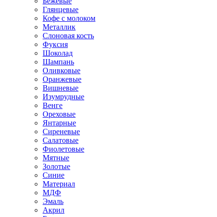
Бежевые
Глянцевые
Кофе с молоком
Металлик
Слоновая кость
Фуксия
Шоколад
Шампань
Оливковые
Оранжевые
Вишневые
Изумрудные
Венге
Ореховые
Янтарные
Сиреневые
Салатовые
Фиолетовые
Мятные
Золотые
Синие
Материал
МДФ
Эмаль
Акрил