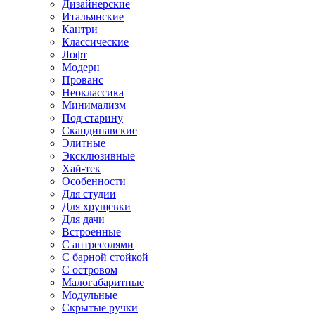
Дизайнерские
Итальянские
Кантри
Классические
Лофт
Модерн
Прованс
Неоклассика
Минимализм
Под старину
Скандинавские
Элитные
Эксклюзивные
Хай-тек
Особенности
Для студии
Для хрущевки
Для дачи
Встроенные
С антресолями
С барной стойкой
С островом
Малогабаритные
Модульные
Скрытые ручки