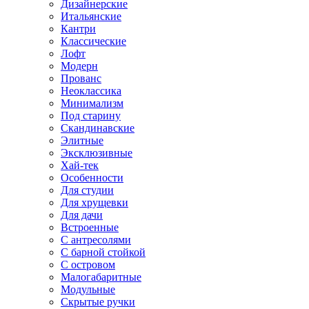
Дизайнерские
Итальянские
Кантри
Классические
Лофт
Модерн
Прованс
Неоклассика
Минимализм
Под старину
Скандинавские
Элитные
Эксклюзивные
Хай-тек
Особенности
Для студии
Для хрущевки
Для дачи
Встроенные
С антресолями
С барной стойкой
С островом
Малогабаритные
Модульные
Скрытые ручки