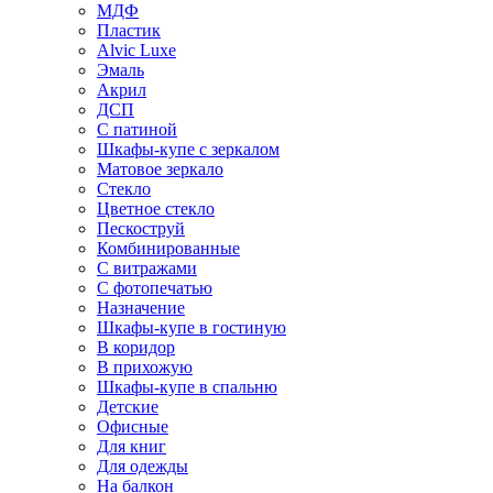
МДФ
Пластик
Alvic Luxe
Эмаль
Акрил
ДСП
С патиной
Шкафы-купе с зеркалом
Матовое зеркало
Стекло
Цветное стекло
Пескоструй
Комбинированные
С витражами
С фотопечатью
Назначение
Шкафы-купе в гостиную
В коридор
В прихожую
Шкафы-купе в спальню
Детские
Офисные
Для книг
Для одежды
На балкон