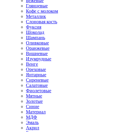
Бежевые
Глянцевые
Кофе с молоком
Металлик
Слоновая кость
Фуксия
Шоколад
Шампань
Оливковые
Оранжевые
Вишневые
Изумрудные
Венге
Ореховые
Янтарные
Сиреневые
Салатовые
Фиолетовые
Мятные
Золотые
Синие
Материал
МДФ
Эмаль
Акрил