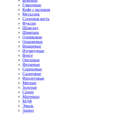
Бежевые
Глянцевые
Кофе с молоком
Металлик
Слоновая кость
Фуксия
Шоколад
Шампань
Оливковые
Оранжевые
Вишневые
Изумрудные
Венге
Ореховые
Янтарные
Сиреневые
Салатовые
Фиолетовые
Мятные
Золотые
Синие
Материал
МДФ
Эмаль
Акрил