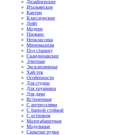
Дизайнерские
Итальянские
Кантри
Классические
Лофт
Модерн
Прованс
Неоклассика
Минимализм
Под старину
Скандинавские
Элитные
Эксклюзивные
Хай-тек
Особенности
Для студии
Для хрущевки
Для дачи
Встроенные
С антресолями
С барной стойкой
С островом
Малогабаритные
Модульные
Скрытые ручки