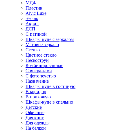
МДФ
Пластик
Alvic Luxe
Эмаль
Акрил
ДСП
С патиной
Шкафы-купе с зеркалом
Матовое зеркало
Стекло
Цветное стекло
Пескоструй
Комбинированные
С витражами
С фотопечатью
Назначение
Шкафы-купе в гостиную
В коридор
В прихожую
Шкафы-купе в спальню
Детские
Офисные
Для книг
Для одежды
На балкон