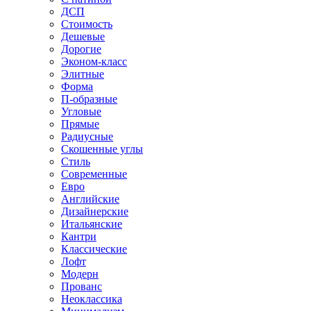
ДСП
Стоимость
Дешевые
Дорогие
Эконом-класс
Элитные
Форма
П-образные
Угловые
Прямые
Радиусные
Скошенные углы
Стиль
Современные
Евро
Английские
Дизайнерские
Итальянские
Кантри
Классические
Лофт
Модерн
Прованс
Неоклассика