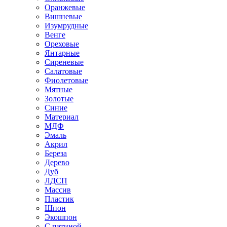
Оранжевые
Вишневые
Изумрудные
Венге
Ореховые
Янтарные
Сиреневые
Салатовые
Фиолетовые
Мятные
Золотые
Синие
Материал
МДФ
Эмаль
Акрил
Береза
Дерево
Дуб
ЛДСП
Массив
Пластик
Шпон
Экошпон
С патиной