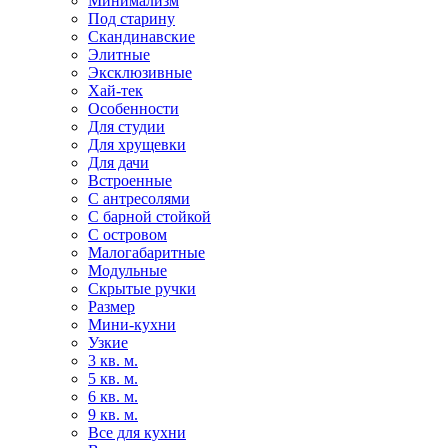
Минимализм
Под старину
Скандинавские
Элитные
Эксклюзивные
Хай-тек
Особенности
Для студии
Для хрущевки
Для дачи
Встроенные
С антресолями
С барной стойкой
С островом
Малогабаритные
Модульные
Скрытые ручки
Размер
Мини-кухни
Узкие
3 кв. м.
5 кв. м.
6 кв. м.
9 кв. м.
Все для кухни