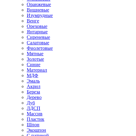
Оранжевые
Вишневые
Изумрудные
Венге
Ореховые
Янтарные
Сиреневые
Салатовые
Фиолетовые
Мятные
Золотые
Синие
Материал
МДФ
Эмаль
Акрил
Береза
Дерево
Дуб
ЛДСП
Массив
Пластик
Шпон
Экошпон
С патиной