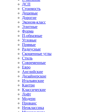
ДСП
Стоимость
Дешевые
Дорогие
Эконом-класс
Элитные
Форма
П-образные
Угловые
Прямые
Радиусные
Скошенные углы
Стиль
Современные
Евро
Английские
Дизайнерские
Итальянские
Кантри
Классические
Лофт
Модерн
Прованс
Неоклассика