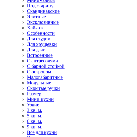
Минимализм
Под старину
Скандинавские
Элитные
Эксклюзивные
Хай-тек
Особенности
Для студии
Для хрущевки
Для дачи
Встроенные
С антресолями
С барной стойкой
С островом
Малогабаритные
Модульные
Скрытые ручки
Размер
Мини-кухни
Узкие
3 кв. м.
5 кв. м.
6 кв. м.
9 кв. м.
Все для кухни