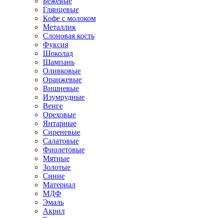
Бежевые
Глянцевые
Кофе с молоком
Металлик
Слоновая кость
Фуксия
Шоколад
Шампань
Оливковые
Оранжевые
Вишневые
Изумрудные
Венге
Ореховые
Янтарные
Сиреневые
Салатовые
Фиолетовые
Мятные
Золотые
Синие
Материал
МДФ
Эмаль
Акрил