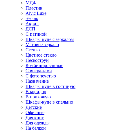
МДФ
Пластик
Alvic Luxe
Эмаль
Акрил
ДСП
С патиной
Шкафы-купе с зеркалом
Матовое зеркало
Стекло
Цветное стекло
Пескоструй
Комбинированные
С витражами
С фотопечатью
Назначение
Шкафы-купе в гостиную
В коридор
В прихожую
Шкафы-купе в спальню
Детские
Офисные
Для книг
Для одежды
На балкон