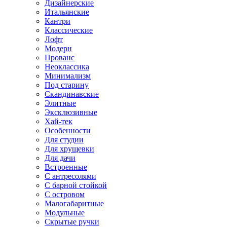
Дизайнерские
Итальянские
Кантри
Классические
Лофт
Модерн
Прованс
Неоклассика
Минимализм
Под старину
Скандинавские
Элитные
Эксклюзивные
Хай-тек
Особенности
Для студии
Для хрущевки
Для дачи
Встроенные
С антресолями
С барной стойкой
С островом
Малогабаритные
Модульные
Скрытые ручки