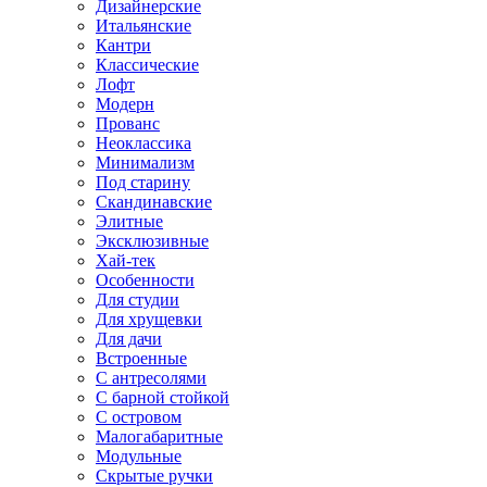
Дизайнерские
Итальянские
Кантри
Классические
Лофт
Модерн
Прованс
Неоклассика
Минимализм
Под старину
Скандинавские
Элитные
Эксклюзивные
Хай-тек
Особенности
Для студии
Для хрущевки
Для дачи
Встроенные
С антресолями
С барной стойкой
С островом
Малогабаритные
Модульные
Скрытые ручки