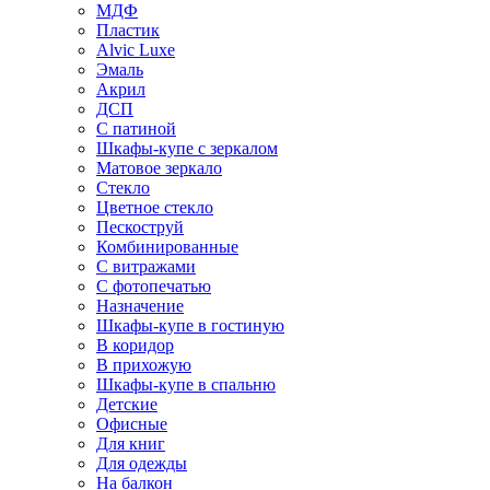
МДФ
Пластик
Alvic Luxe
Эмаль
Акрил
ДСП
С патиной
Шкафы-купе с зеркалом
Матовое зеркало
Стекло
Цветное стекло
Пескоструй
Комбинированные
С витражами
С фотопечатью
Назначение
Шкафы-купе в гостиную
В коридор
В прихожую
Шкафы-купе в спальню
Детские
Офисные
Для книг
Для одежды
На балкон