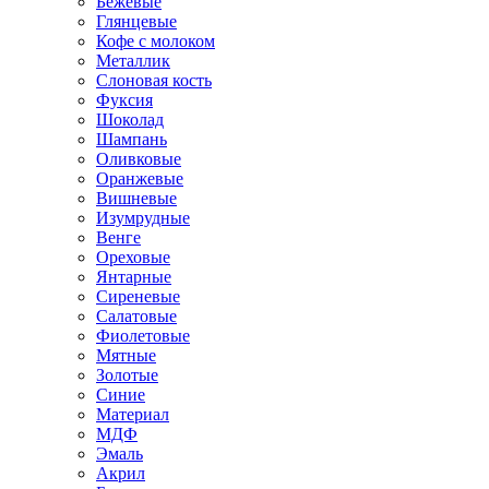
Бежевые
Глянцевые
Кофе с молоком
Металлик
Слоновая кость
Фуксия
Шоколад
Шампань
Оливковые
Оранжевые
Вишневые
Изумрудные
Венге
Ореховые
Янтарные
Сиреневые
Салатовые
Фиолетовые
Мятные
Золотые
Синие
Материал
МДФ
Эмаль
Акрил