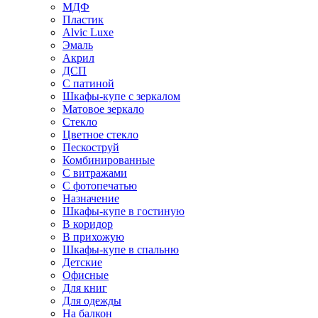
МДФ
Пластик
Alvic Luxe
Эмаль
Акрил
ДСП
С патиной
Шкафы-купе с зеркалом
Матовое зеркало
Стекло
Цветное стекло
Пескоструй
Комбинированные
С витражами
С фотопечатью
Назначение
Шкафы-купе в гостиную
В коридор
В прихожую
Шкафы-купе в спальню
Детские
Офисные
Для книг
Для одежды
На балкон