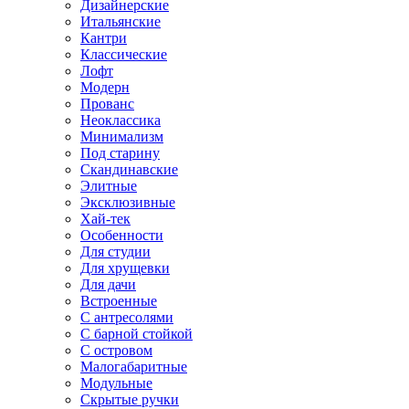
Дизайнерские
Итальянские
Кантри
Классические
Лофт
Модерн
Прованс
Неоклассика
Минимализм
Под старину
Скандинавские
Элитные
Эксклюзивные
Хай-тек
Особенности
Для студии
Для хрущевки
Для дачи
Встроенные
С антресолями
С барной стойкой
С островом
Малогабаритные
Модульные
Скрытые ручки