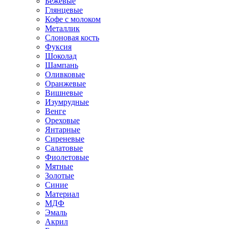
Бежевые
Глянцевые
Кофе с молоком
Металлик
Слоновая кость
Фуксия
Шоколад
Шампань
Оливковые
Оранжевые
Вишневые
Изумрудные
Венге
Ореховые
Янтарные
Сиреневые
Салатовые
Фиолетовые
Мятные
Золотые
Синие
Материал
МДФ
Эмаль
Акрил