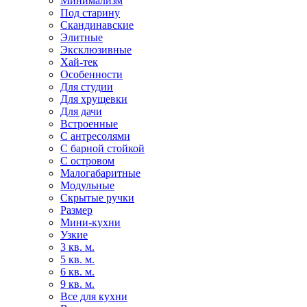
Минимализм
Под старину
Скандинавские
Элитные
Эксклюзивные
Хай-тек
Особенности
Для студии
Для хрущевки
Для дачи
Встроенные
С антресолями
С барной стойкой
С островом
Малогабаритные
Модульные
Скрытые ручки
Размер
Мини-кухни
Узкие
3 кв. м.
5 кв. м.
6 кв. м.
9 кв. м.
Все для кухни