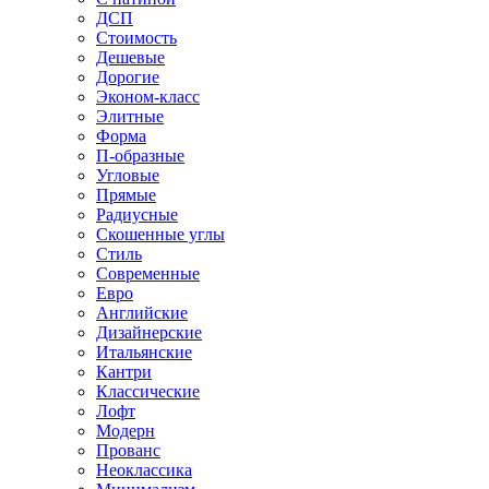
ДСП
Стоимость
Дешевые
Дорогие
Эконом-класс
Элитные
Форма
П-образные
Угловые
Прямые
Радиусные
Скошенные углы
Стиль
Современные
Евро
Английские
Дизайнерские
Итальянские
Кантри
Классические
Лофт
Модерн
Прованс
Неоклассика