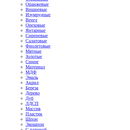
Оранжевые
Вишневые
Изумрудные
Венге
Ореховые
Янтарные
Сиреневые
Салатовые
Фиолетовые
Мятные
Золотые
Синие
Материал
МДФ
Эмаль
Акрил
Береза
Дерево
Дуб
ЛДСП
Массив
Пластик
Шпон
Экошпон
С патиной