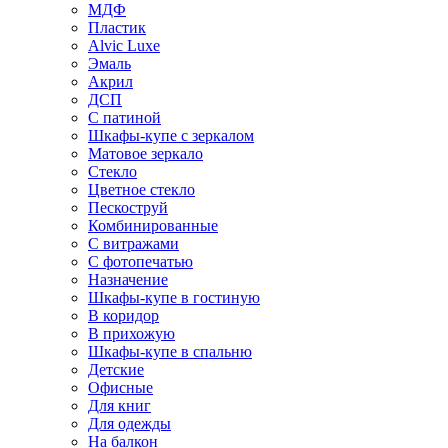
МДФ
Пластик
Alvic Luxe
Эмаль
Акрил
ДСП
С патиной
Шкафы-купе с зеркалом
Матовое зеркало
Стекло
Цветное стекло
Пескоструй
Комбинированные
С витражами
С фотопечатью
Назначение
Шкафы-купе в гостиную
В коридор
В прихожую
Шкафы-купе в спальню
Детские
Офисные
Для книг
Для одежды
На балкон