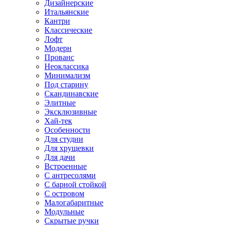
Дизайнерские
Итальянские
Кантри
Классические
Лофт
Модерн
Прованс
Неоклассика
Минимализм
Под старину
Скандинавские
Элитные
Эксклюзивные
Хай-тек
Особенности
Для студии
Для хрущевки
Для дачи
Встроенные
С антресолями
С барной стойкой
С островом
Малогабаритные
Модульные
Скрытые ручки