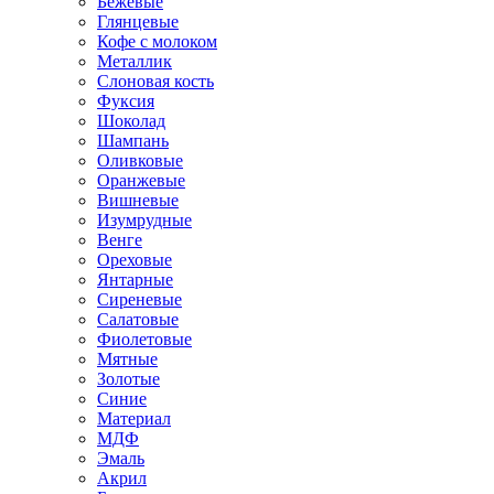
Бежевые
Глянцевые
Кофе с молоком
Металлик
Слоновая кость
Фуксия
Шоколад
Шампань
Оливковые
Оранжевые
Вишневые
Изумрудные
Венге
Ореховые
Янтарные
Сиреневые
Салатовые
Фиолетовые
Мятные
Золотые
Синие
Материал
МДФ
Эмаль
Акрил