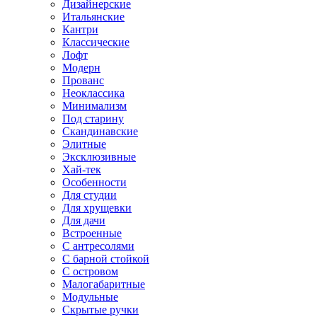
Дизайнерские
Итальянские
Кантри
Классические
Лофт
Модерн
Прованс
Неоклассика
Минимализм
Под старину
Скандинавские
Элитные
Эксклюзивные
Хай-тек
Особенности
Для студии
Для хрущевки
Для дачи
Встроенные
С антресолями
С барной стойкой
С островом
Малогабаритные
Модульные
Скрытые ручки