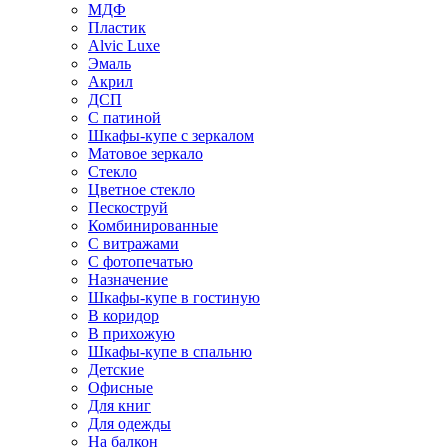
МДФ
Пластик
Alvic Luxe
Эмаль
Акрил
ДСП
С патиной
Шкафы-купе с зеркалом
Матовое зеркало
Стекло
Цветное стекло
Пескоструй
Комбинированные
С витражами
С фотопечатью
Назначение
Шкафы-купе в гостиную
В коридор
В прихожую
Шкафы-купе в спальню
Детские
Офисные
Для книг
Для одежды
На балкон