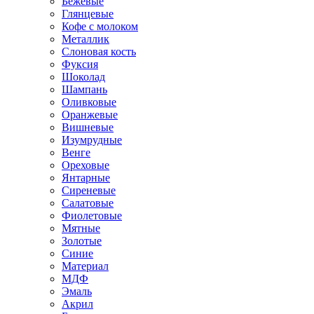
Бежевые
Глянцевые
Кофе с молоком
Металлик
Слоновая кость
Фуксия
Шоколад
Шампань
Оливковые
Оранжевые
Вишневые
Изумрудные
Венге
Ореховые
Янтарные
Сиреневые
Салатовые
Фиолетовые
Мятные
Золотые
Синие
Материал
МДФ
Эмаль
Акрил