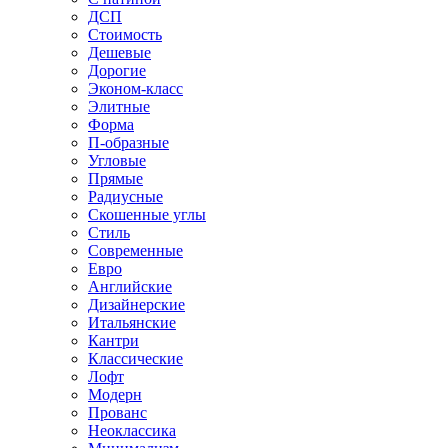
ДСП
Стоимость
Дешевые
Дорогие
Эконом-класс
Элитные
Форма
П-образные
Угловые
Прямые
Радиусные
Скошенные углы
Стиль
Современные
Евро
Английские
Дизайнерские
Итальянские
Кантри
Классические
Лофт
Модерн
Прованс
Неоклассика