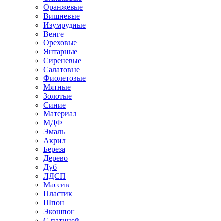
Оранжевые
Вишневые
Изумрудные
Венге
Ореховые
Янтарные
Сиреневые
Салатовые
Фиолетовые
Мятные
Золотые
Синие
Материал
МДФ
Эмаль
Акрил
Береза
Дерево
Дуб
ЛДСП
Массив
Пластик
Шпон
Экошпон
С патиной