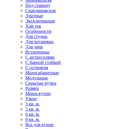
Минимализм
Под старину
Скандинавские
Элитные
Эксклюзивные
Хай-тек
Особенности
Для студии
Для хрущевки
Для дачи
Встроенные
С антресолями
С барной стойкой
С островом
Малогабаритные
Модульные
Скрытые ручки
Размер
Мини-кухни
Узкие
3 кв. м.
5 кв. м.
6 кв. м.
9 кв. м.
Все для кухни