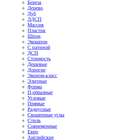
Береза
Дерево
Дуб
ЛДСП
Массив
Пластик
Шпон
Экошпон
С патиной
ДСП
Стоимость
Дешевые
Дорогие
Эконом-класс
Элитные
Форма
П-образные
Угловые
Прямые
Радиусные
Скошенные углы
Стиль
Современные
Евро
Английские