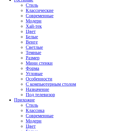
Стиль
Классические
Современные
Модерн
Хай-тек
Цвет
Белые
Венге
Светлые
Темные
Размер
Мини стенки
Форма
Угловые
Особенности
С компьютерным столом
Назначение
Под телевизор
Прихожие
Стиль
Классика
Современные
Модерн
Цвет