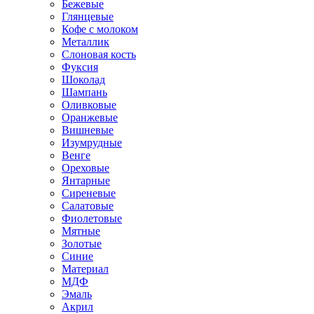
Бежевые
Глянцевые
Кофе с молоком
Металлик
Слоновая кость
Фуксия
Шоколад
Шампань
Оливковые
Оранжевые
Вишневые
Изумрудные
Венге
Ореховые
Янтарные
Сиреневые
Салатовые
Фиолетовые
Мятные
Золотые
Синие
Материал
МДФ
Эмаль
Акрил