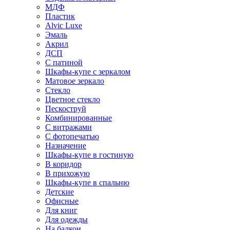
МДФ
Пластик
Alvic Luxe
Эмаль
Акрил
ДСП
С патиной
Шкафы-купе с зеркалом
Матовое зеркало
Стекло
Цветное стекло
Пескоструй
Комбинированные
С витражами
С фотопечатью
Назначение
Шкафы-купе в гостиную
В коридор
В прихожую
Шкафы-купе в спальню
Детские
Офисные
Для книг
Для одежды
На балкон