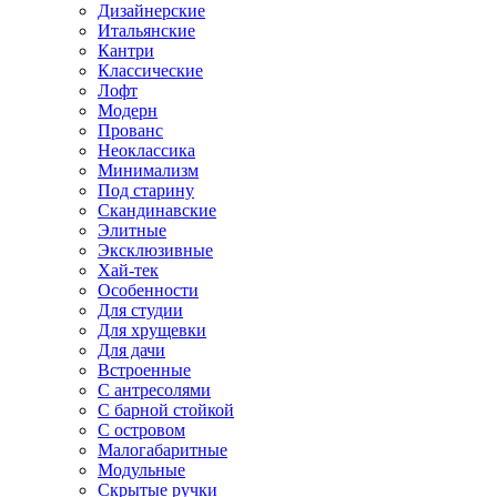
Дизайнерские
Итальянские
Кантри
Классические
Лофт
Модерн
Прованс
Неоклассика
Минимализм
Под старину
Скандинавские
Элитные
Эксклюзивные
Хай-тек
Особенности
Для студии
Для хрущевки
Для дачи
Встроенные
С антресолями
С барной стойкой
С островом
Малогабаритные
Модульные
Скрытые ручки