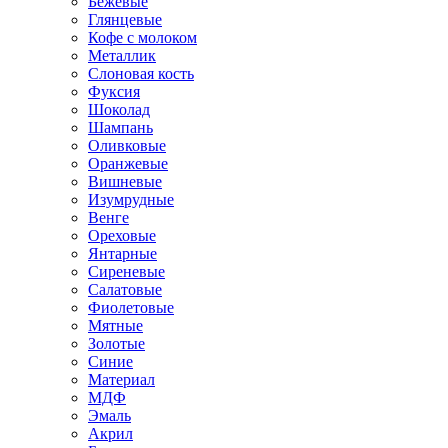
Бежевые
Глянцевые
Кофе с молоком
Металлик
Слоновая кость
Фуксия
Шоколад
Шампань
Оливковые
Оранжевые
Вишневые
Изумрудные
Венге
Ореховые
Янтарные
Сиреневые
Салатовые
Фиолетовые
Мятные
Золотые
Синие
Материал
МДФ
Эмаль
Акрил