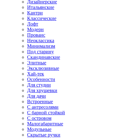
Дизайнерские
Итальянские
Кантри
Классические
Лофт
Модерн
Прованс
Неоклассика
Минимализм
Под старину
Скандинавские
Элитные
Эксклюзивные
Хай-тек
Особенности
Для студии
Для хрущевки
Для дачи
Встроенные
С антресолями
С барной стойкой
С островом
Малогабаритные
Модульные
Скрытые ручки